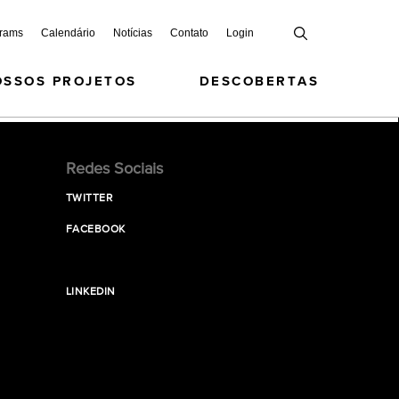
grams
Calendário
Notícias
Contato
Login
OSSOS PROJETOS
DESCOBERTAS
Redes Sociais
TWITTER
FACEBOOK
LINKEDIN