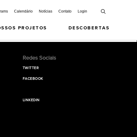
grams
Calendário
Notícias
Contato
Login
OSSOS PROJETOS
DESCOBERTAS
Redes Sociais
TWITTER
FACEBOOK
LINKEDIN