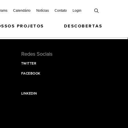
grams
Calendário
Notícias
Contato
Login
OSSOS PROJETOS
DESCOBERTAS
Redes Sociais
TWITTER
FACEBOOK
LINKEDIN