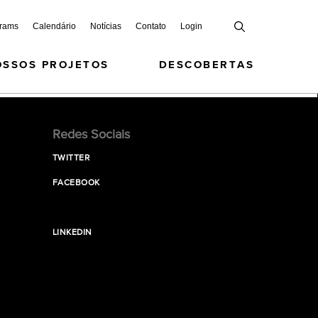
grams
Calendário
Notícias
Contato
Login
OSSOS PROJETOS
DESCOBERTAS
Redes Sociais
TWITTER
FACEBOOK
LINKEDIN