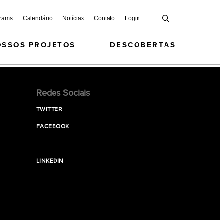
grams
Calendário
Notícias
Contato
Login
OSSOS PROJETOS
DESCOBERTAS
Redes Sociais
TWITTER
FACEBOOK
LINKEDIN