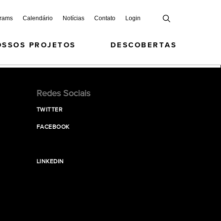
grams
Calendário
Notícias
Contato
Login
OSSOS PROJETOS
DESCOBERTAS
Redes Sociais
TWITTER
FACEBOOK
LINKEDIN