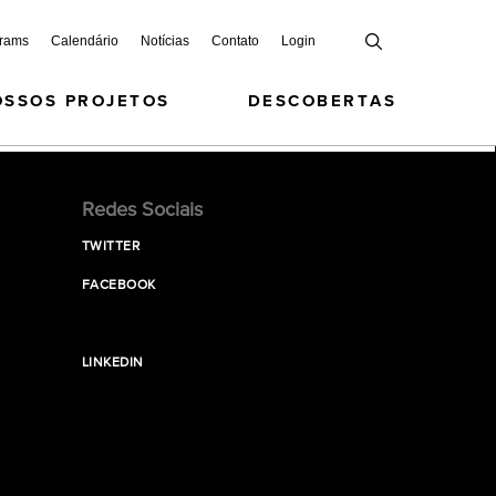
grams
Calendário
Notícias
Contato
Login
OSSOS PROJETOS
DESCOBERTAS
Redes Sociais
TWITTER
FACEBOOK
LINKEDIN