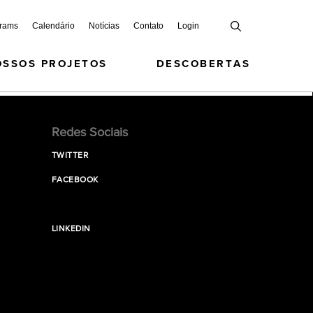
grams
Calendário
Notícias
Contato
Login
OSSOS PROJETOS
DESCOBERTAS
Redes Sociais
TWITTER
FACEBOOK
LINKEDIN