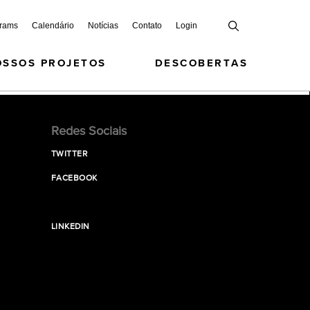
grams
Calendário
Notícias
Contato
Login
OSSOS PROJETOS
DESCOBERTAS
Redes Sociais
TWITTER
FACEBOOK
LINKEDIN