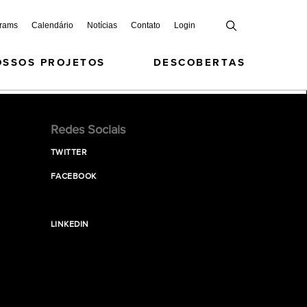
grams
Calendário
Notícias
Contato
Login
OSSOS PROJETOS
DESCOBERTAS
Redes Sociais
TWITTER
FACEBOOK
LINKEDIN