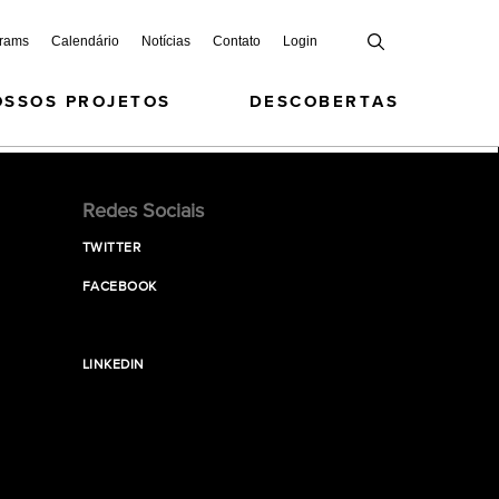
grams
Calendário
Notícias
Contato
Login
OSSOS PROJETOS
DESCOBERTAS
Redes Sociais
TWITTER
FACEBOOK
LINKEDIN