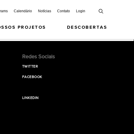
grams
Calendário
Notícias
Contato
Login
OSSOS PROJETOS
DESCOBERTAS
Redes Sociais
TWITTER
FACEBOOK
LINKEDIN