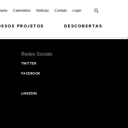
grams
Calendário
Notícias
Contato
Login
OSSOS PROJETOS
DESCOBERTAS
Redes Sociais
TWITTER
FACEBOOK
LINKEDIN