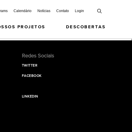
grams
Calendário
Notícias
Contato
Login
OSSOS PROJETOS
DESCOBERTAS
Redes Sociais
TWITTER
FACEBOOK
LINKEDIN