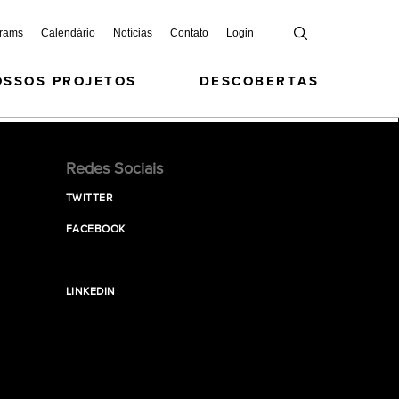
grams
Calendário
Notícias
Contato
Login
OSSOS PROJETOS
DESCOBERTAS
Redes Sociais
TWITTER
FACEBOOK
LINKEDIN