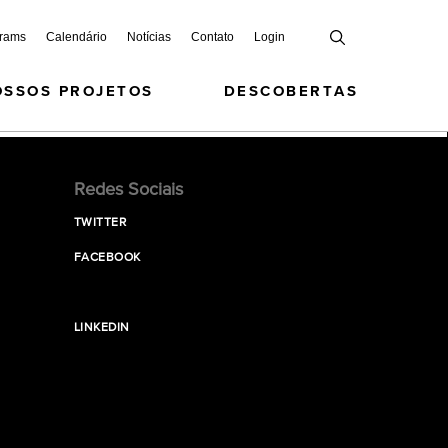
grams
Calendário
Notícias
Contato
Login
OSSOS PROJETOS
DESCOBERTAS
Redes Sociais
TWITTER
FACEBOOK
LINKEDIN