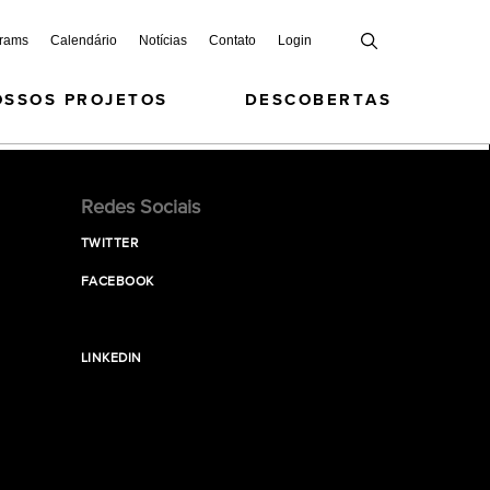
grams
Calendário
Notícias
Contato
Login
OSSOS PROJETOS
DESCOBERTAS
Redes Sociais
TWITTER
FACEBOOK
LINKEDIN