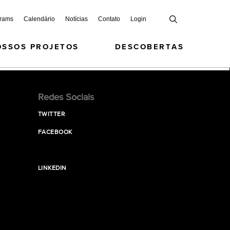
grams
Calendário
Notícias
Contato
Login
OSSOS PROJETOS
DESCOBERTAS
Redes Sociais
TWITTER
FACEBOOK
LINKEDIN