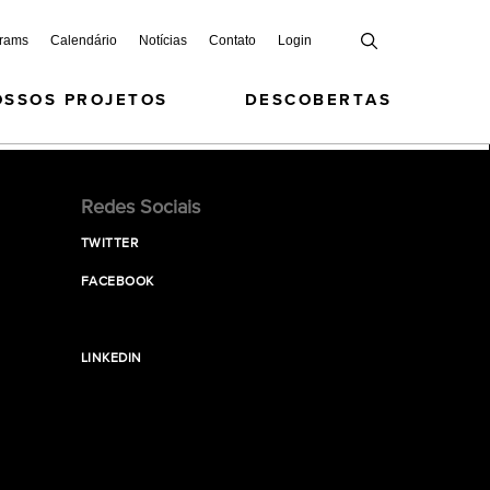
grams
Calendário
Notícias
Contato
Login
OSSOS PROJETOS
DESCOBERTAS
Redes Sociais
TWITTER
FACEBOOK
LINKEDIN