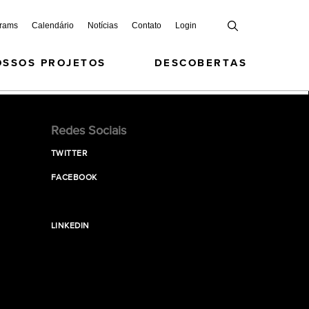
grams
Calendário
Notícias
Contato
Login
OSSOS PROJETOS
DESCOBERTAS
Redes Sociais
TWITTER
FACEBOOK
LINKEDIN