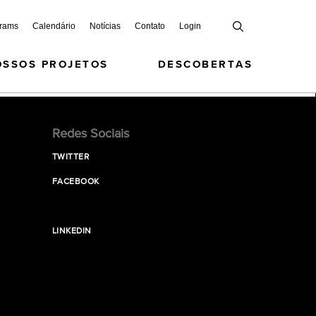
grams
Calendário
Notícias
Contato
Login
OSSOS PROJETOS
DESCOBERTAS
Redes Sociais
TWITTER
FACEBOOK
LINKEDIN