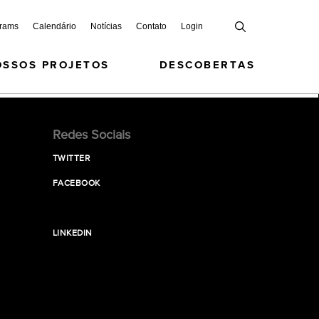
grams
Calendário
Notícias
Contato
Login
OSSOS PROJETOS
DESCOBERTAS
Redes Sociais
TWITTER
FACEBOOK
LINKEDIN