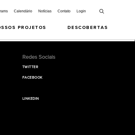
grams
Calendário
Notícias
Contato
Login
OSSOS PROJETOS
DESCOBERTAS
Redes Sociais
TWITTER
FACEBOOK
LINKEDIN