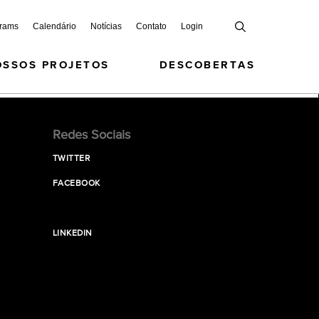
grams
Calendário
Notícias
Contato
Login
OSSOS PROJETOS
DESCOBERTAS
Redes Sociais
TWITTER
FACEBOOK
LINKEDIN