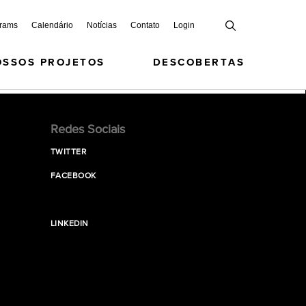
grams
Calendário
Notícias
Contato
Login
OSSOS PROJETOS
DESCOBERTAS
Redes Sociais
TWITTER
FACEBOOK
LINKEDIN