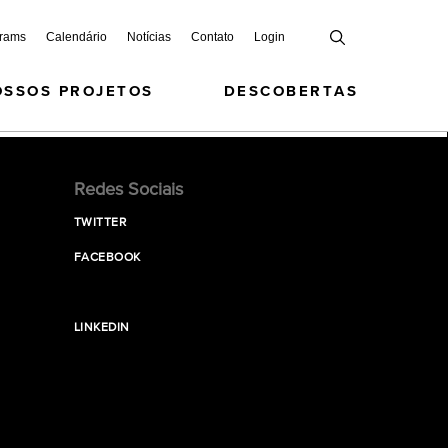
grams
Calendário
Notícias
Contato
Login
OSSOS PROJETOS
DESCOBERTAS
Redes Sociais
TWITTER
FACEBOOK
LINKEDIN