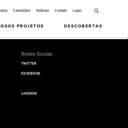
grams
Calendário
Notícias
Contato
Login
OSSOS PROJETOS
DESCOBERTAS
Redes Sociais
TWITTER
FACEBOOK
LINKEDIN