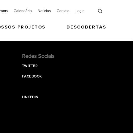
grams
Calendário
Notícias
Contato
Login
OSSOS PROJETOS
DESCOBERTAS
Redes Sociais
TWITTER
FACEBOOK
LINKEDIN