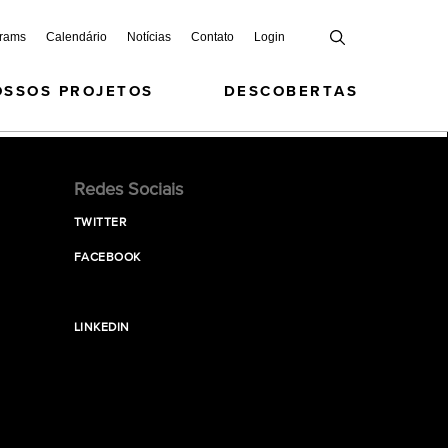
grams
Calendário
Notícias
Contato
Login
OSSOS PROJETOS
DESCOBERTAS
Redes Sociais
TWITTER
FACEBOOK
LINKEDIN