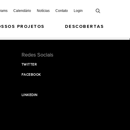
grams
Calendário
Notícias
Contato
Login
OSSOS PROJETOS
DESCOBERTAS
Redes Sociais
TWITTER
FACEBOOK
LINKEDIN