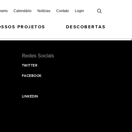
grams
Calendário
Notícias
Contato
Login
OSSOS PROJETOS
DESCOBERTAS
Redes Sociais
TWITTER
FACEBOOK
LINKEDIN