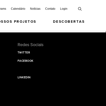
grams
Calendário
Notícias
Contato
Login
OSSOS PROJETOS
DESCOBERTAS
Redes Sociais
TWITTER
FACEBOOK
LINKEDIN