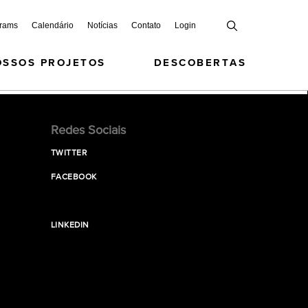
grams
Calendário
Notícias
Contato
Login
OSSOS PROJETOS
DESCOBERTAS
Redes Sociais
TWITTER
FACEBOOK
LINKEDIN