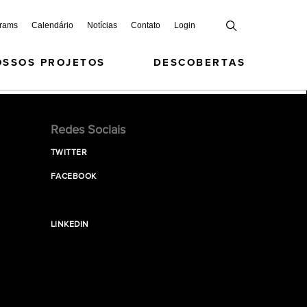
grams
Calendário
Notícias
Contato
Login
OSSOS PROJETOS
DESCOBERTAS
Redes Sociais
TWITTER
FACEBOOK
LINKEDIN