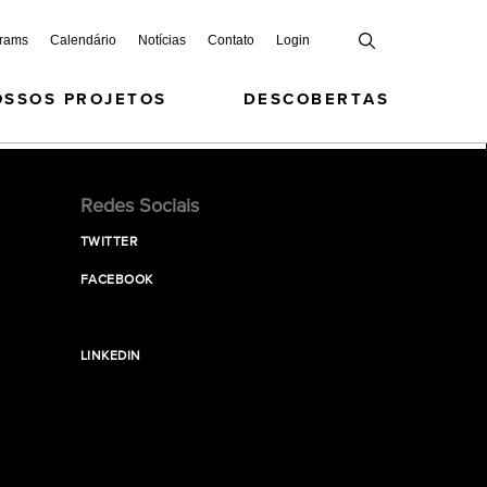
grams
Calendário
Notícias
Contato
Login
OSSOS PROJETOS
DESCOBERTAS
Redes Sociais
TWITTER
FACEBOOK
LINKEDIN