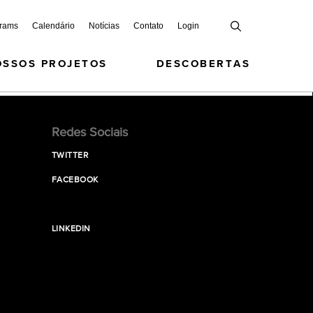
grams
Calendário
Notícias
Contato
Login
OSSOS PROJETOS
DESCOBERTAS
Redes Sociais
TWITTER
FACEBOOK
LINKEDIN