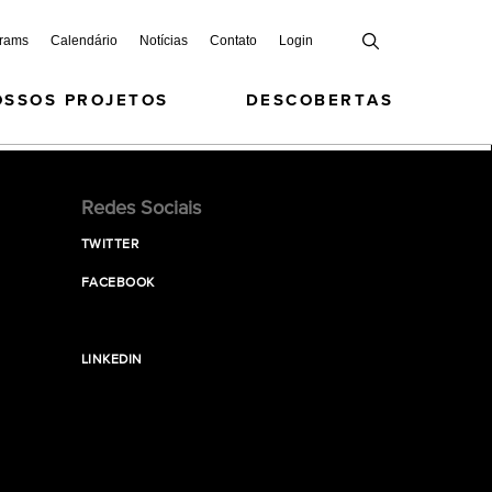
grams
Calendário
Notícias
Contato
Login
OSSOS PROJETOS
DESCOBERTAS
Redes Sociais
TWITTER
FACEBOOK
LINKEDIN