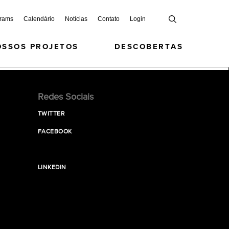
grams
Calendário
Notícias
Contato
Login
OSSOS PROJETOS
DESCOBERTAS
Redes Sociais
TWITTER
FACEBOOK
LINKEDIN