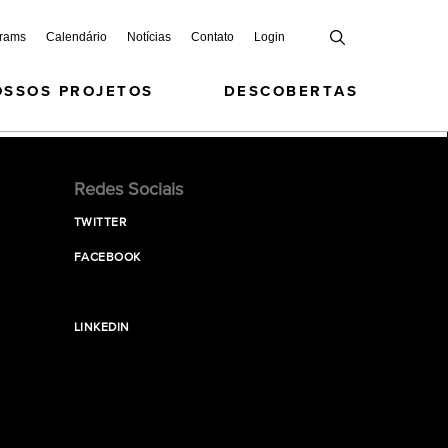
grams
Calendário
Notícias
Contato
Login
OSSOS PROJETOS
DESCOBERTAS
Redes Sociais
TWITTER
FACEBOOK
LINKEDIN