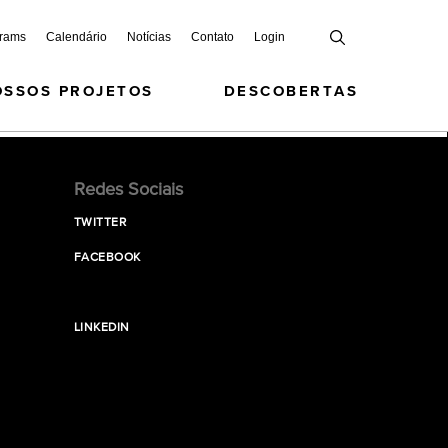
grams
Calendário
Notícias
Contato
Login
OSSOS PROJETOS
DESCOBERTAS
Redes Sociais
TWITTER
FACEBOOK
LINKEDIN