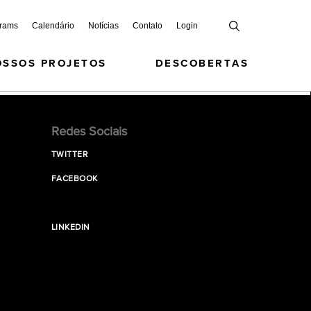
grams
Calendário
Notícias
Contato
Login
OSSOS PROJETOS
DESCOBERTAS
Redes Sociais
TWITTER
FACEBOOK
LINKEDIN