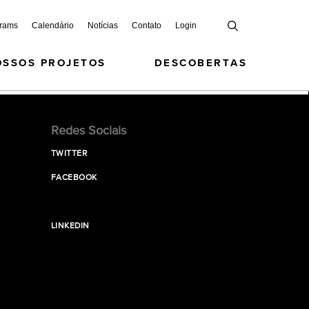
grams
Calendário
Notícias
Contato
Login
OSSOS PROJETOS
DESCOBERTAS
Redes Sociais
TWITTER
FACEBOOK
LINKEDIN