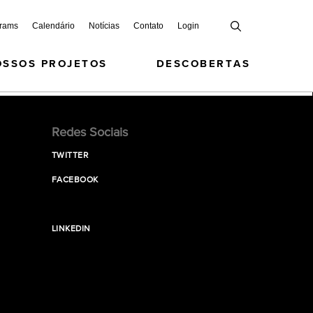
grams
Calendário
Notícias
Contato
Login
OSSOS PROJETOS
DESCOBERTAS
Redes Sociais
TWITTER
FACEBOOK
LINKEDIN