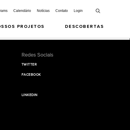
grams
Calendário
Notícias
Contato
Login
OSSOS PROJETOS
DESCOBERTAS
Redes Sociais
TWITTER
FACEBOOK
LINKEDIN