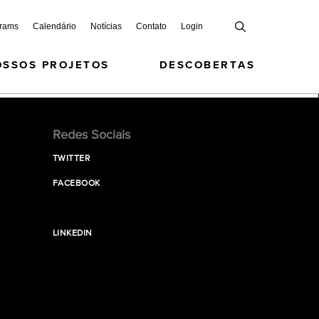
grams
Calendário
Notícias
Contato
Login
OSSOS PROJETOS
DESCOBERTAS
Redes Sociais
TWITTER
FACEBOOK
LINKEDIN