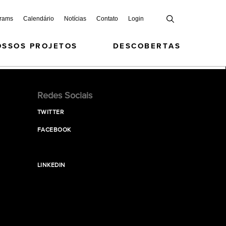
grams
Calendário
Notícias
Contato
Login
OSSOS PROJETOS
DESCOBERTAS
Redes Sociais
TWITTER
FACEBOOK
LINKEDIN