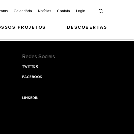
grams
Calendário
Notícias
Contato
Login
OSSOS PROJETOS
DESCOBERTAS
Redes Sociais
TWITTER
FACEBOOK
LINKEDIN