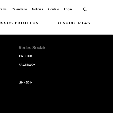
grams
Calendário
Notícias
Contato
Login
OSSOS PROJETOS
DESCOBERTAS
Redes Sociais
TWITTER
FACEBOOK
LINKEDIN