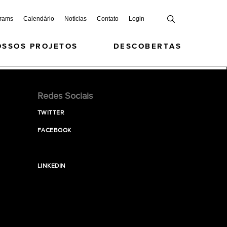
grams
Calendário
Notícias
Contato
Login
OSSOS PROJETOS
DESCOBERTAS
Redes Sociais
TWITTER
FACEBOOK
LINKEDIN