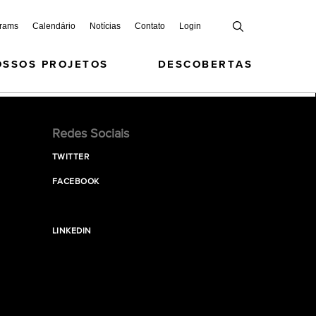
grams
Calendário
Notícias
Contato
Login
OSSOS PROJETOS
DESCOBERTAS
Redes Sociais
TWITTER
FACEBOOK
LINKEDIN